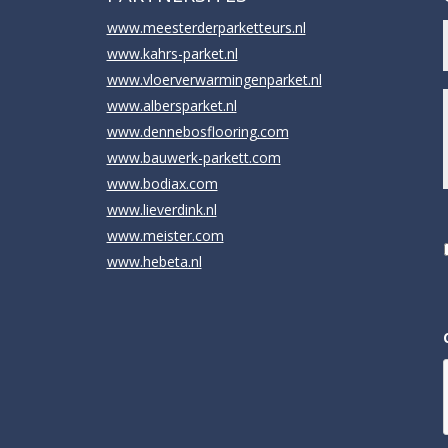
www.meesterderparketteurs.nl
www.kahrs-parket.nl
www.vloerverwarmingenparket.nl
www.albersparket.nl
www.dennebosflooring.com
i
www.bauwerk-parkett.com
www.bodiax.com
www.lieverdink.nl
www.meister.com
www.hebeta.nl
i
l