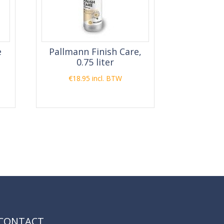
e
Pallmann Finish Care,
0.75 liter
€
18.95
incl. BTW
CONTACT