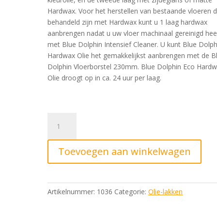
Hardwax. Voor het herstellen van bestaande vloeren d
behandeld zijn met Hardwax kunt u 1 laag hardwax
aanbrengen nadat u uw vloer machinaal gereinigd hee
met Blue Dolphin Intensief Cleaner. U kunt Blue Dolph
Hardwax Olie het gemakkelijkst aanbrengen met de B
Dolphin Vloerborstel 230mm. Blue Dolphin Eco Hard
Olie droogt op in ca. 24 uur per laag.
Blue
Dolphin
Hardwaxolie
Toevoegen aan winkelwagen
naturel
Zijdeglans
1
liter
Artikelnummer:
1036
Categorie:
Olie-lakken
aantal