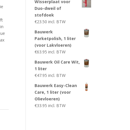
Wisserplaat voor
ie
Duo-dweil of
stofdoek
ft
€
23.50
incl. BTW
in
Bauwerk
lue
Parketpolish, 1 liter
wax
(voor Lakvloeren)
€
63.95
incl. BTW
Bauwerk Oil Care Wit,
1 liter
€
47.95
incl. BTW
Bauwerk Easy-Clean
Care, 1 liter (voor
Olievloeren)
€
33.95
incl. BTW