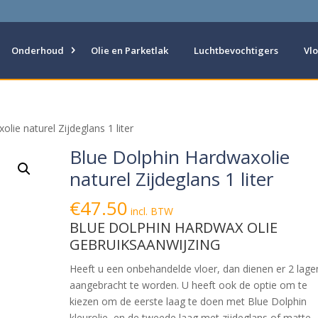
Onderhoud
Olie en Parketlak
Luchtbevochtigers
Vl
lie naturel Zijdeglans 1 liter
Blue Dolphin Hardwaxolie
naturel Zijdeglans 1 liter
€
47.50
incl. BTW
BLUE DOLPHIN HARDWAX OLIE
GEBRUIKSAANWIJZING
Heeft u een onbehandelde vloer, dan dienen er 2 lage
aangebracht te worden. U heeft ook de optie om te
kiezen om de eerste laag te doen met Blue Dolphin
kleurolie, en de tweede laag met zijdeglans of matte