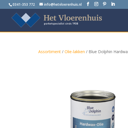
0341-353 772
info@hetvloerenhuis.nl
Assortiment
/
Olie-lakken
/ Blue Dolphin Hardwaxo