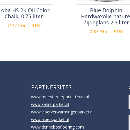
Loba HS 2K Oil Color
Blue Dolphin
Chalk, 0.75 liter
Hardwaxolie nature
Zijdeglans 2.5 liter
€
147.95
incl. BTW
€
108.95
incl. BTW
PARTNERSITES
www.meesterderparketteurs.nl
www.kahrs-parket.nl
www.vloerverwarmingenparket.nl
www.albersparket.nl
www.dennebosflooring.com