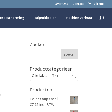
Over Ons
Contact
0 items
oerbescherming
Hulpmiddelen
Machine verhuur
Zoeken
Productcategorieën
Olie-lakken (14)
×
Producten
n
Telescoopsteel
€
7.95
incl. BTW