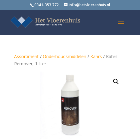
0341-353 772
info@hetvloerenhuis.nl
Assortiment
/
Onderhoudsmiddelen
/
Kahrs
/ Kährs
Remover, 1 liter