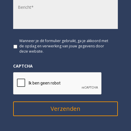
B
l
e
a
r
d
i
r
c
e
h
s
t
*
*
G
Wanneer je dit formulier gebruikt, ga je akkoord met
e
de opslag en verwerking van jouw gegevens door
e
deze website.
n
t
CAPTCHA
i
t
e
l
*