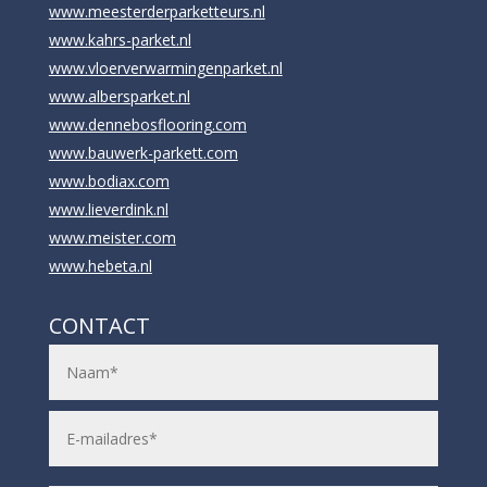
www.meesterderparketteurs.nl
www.kahrs-parket.nl
www.vloerverwarmingenparket.nl
www.albersparket.nl
www.dennebosflooring.com
www.bauwerk-parkett.com
www.bodiax.com
www.lieverdink.nl
www.meister.com
www.hebeta.nl
CONTACT
N
a
a
m
E
*
-
m
a
i