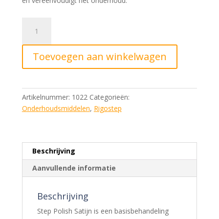
en vereenvoudigt het onderhoud.
Step
Polish
Satijn
Toevoegen aan winkelwagen
9180,
1
liter
aantal
Artikelnummer:
1022
Categorieën:
Onderhoudsmiddelen
,
Rigostep
Beschrijving
Aanvullende informatie
Beschrijving
Step Polish Satijn is een basisbehandeling