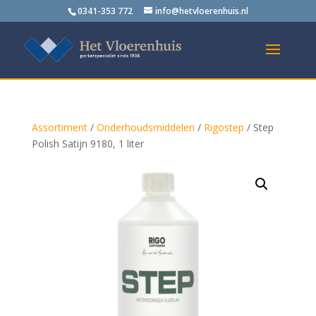
0341-353 772
info@hetvloerenhuis.nl
Assortiment
/
Onderhoudsmiddelen
/
Rigostep
/ Step
Polish Satijn 9180, 1 liter