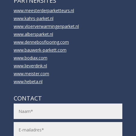
PARTNERSITES
www.meesterderparketteurs.nl
www.kahrs-parket.nl
www.vloerverwarmingenparket.nl
www.albersparket.nl
www.dennebosflooring.com
www.bauwerk-parkett.com
www.bodiax.com
www.lieverdink.nl
www.meister.com
www.hebeta.nl
CONTACT
N
a
a
m
E
*
-
m