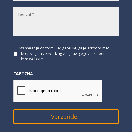
a
i
B
l
e
a
r
d
i
r
c
e
h
s
t
*
*
G
Wanneer je dit formulier gebruikt, ga je akkoord met
e
de opslag en verwerking van jouw gegevens door
e
deze website.
n
t
CAPTCHA
i
t
e
l
*