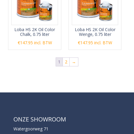
Loba HS 2K Oil Color
Loba HS 2K Oil Color
Chalk, 0.75 liter
Wenge, 0.75 liter
€
147.95
incl. BTW
€
147.95
incl. BTW
1
2
→
ONZE SHOWROOM
Watergoorweg 71