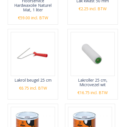
Floorservice
Lak kwast 50 mm
Hardwaxolie Naturel
€
2.25
incl. BTW
Mat, 1 liter
€
59.00
incl. BTW
Lakrol beugel 25 cm
Lakroller 25 cm,
Microvezel wit
€
6.75
incl. BTW
€
16.75
incl. BTW