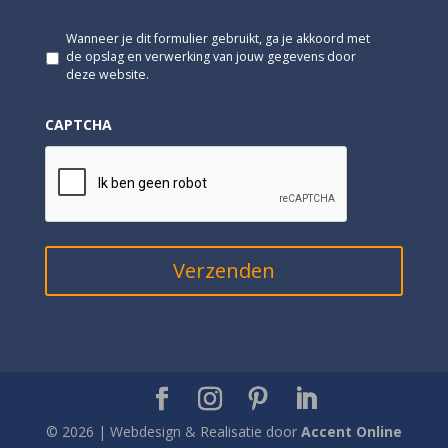
s
t
*
*
G
Wanneer je dit formulier gebruikt, ga je akkoord met
e
de opslag en verwerking van jouw gegevens door
e
deze website.
n
t
CAPTCHA
i
t
e
l
*
© 2026 | Webdesign & Realisatie door
Accent Online