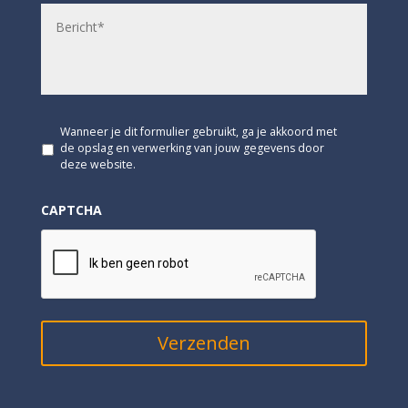
i
B
l
e
a
r
d
i
r
c
e
h
s
t
*
*
G
Wanneer je dit formulier gebruikt, ga je akkoord met
e
de opslag en verwerking van jouw gegevens door
e
deze website.
n
t
CAPTCHA
i
t
e
l
*