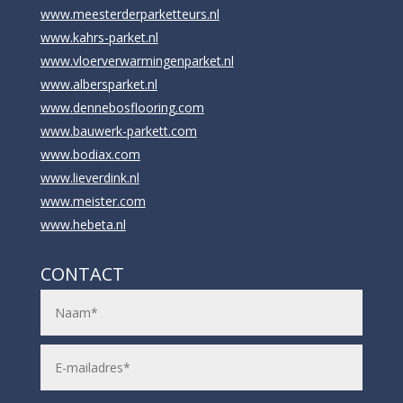
www.meesterderparketteurs.nl
www.kahrs-parket.nl
www.vloerverwarmingenparket.nl
www.albersparket.nl
www.dennebosflooring.com
www.bauwerk-parkett.com
www.bodiax.com
www.lieverdink.nl
www.meister.com
www.hebeta.nl
CONTACT
N
a
a
m
E
*
-
m
a