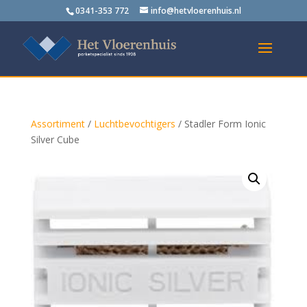
0341-353 772
info@hetvloerenhuis.nl
Assortiment
/
Luchtbevochtigers
/ Stadler Form Ionic
Silver Cube